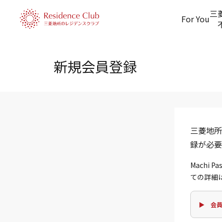
三
For You
新規会員登録
三菱地所
録が必要
Machi
ての詳細
▶ 会