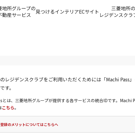
菱地所グループの
三菱地所
見つける
インテリアECサイト
不動産サービス
レジデンスクラ
のレジデンスクラブをご利用いただくためには「Machi Pass
です。
 Passとは、三菱地所グループが提供する各サービスの統合IDです。Machi P
は
こちら
。
員登録のメリットについてはこちらへ