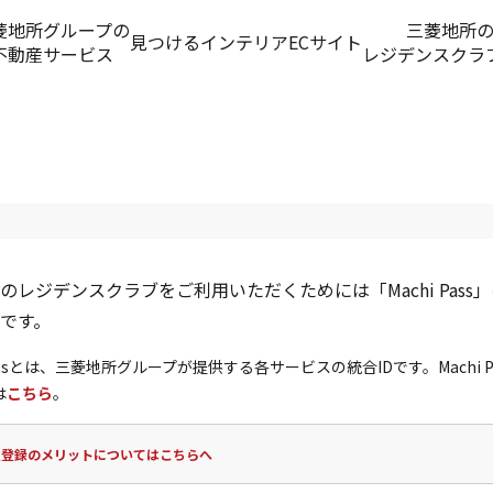
菱地所グループの
三菱地所
見つける
インテリアECサイト
不動産サービス
レジデンスクラ
のレジデンスクラブをご利用いただくためには「Machi Pass
です。
 Passとは、三菱地所グループが提供する各サービスの統合IDです。Machi P
は
こちら
。
員登録のメリットについてはこちらへ