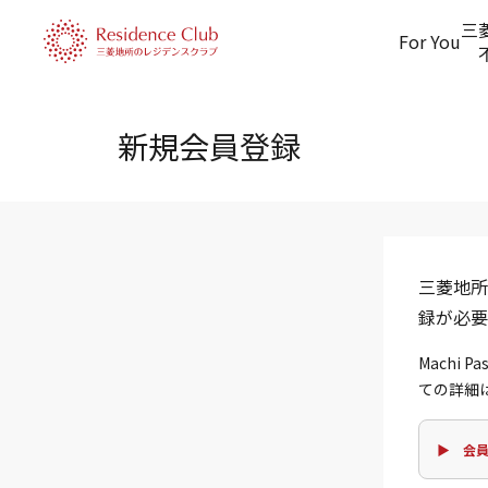
三
For You
新規会員登録
三菱地所
録が必要
Machi
ての詳細
▶ 会