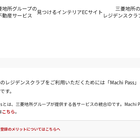
菱地所グループの
三菱地所
見つける
インテリアECサイト
不動産サービス
レジデンスクラ
のレジデンスクラブをご利用いただくためには「Machi Pass
です。
 Passとは、三菱地所グループが提供する各サービスの統合IDです。Machi P
は
こちら
。
員登録のメリットについてはこちらへ