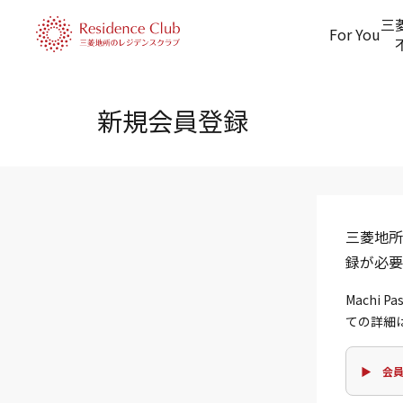
三
For You
新規会員登録
三菱地所
録が必要
Machi
ての詳細
▶ 会