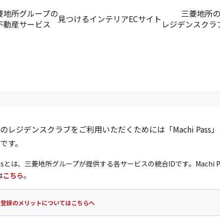
菱地所グループの
三菱地所
見つける
インテリアECサイト
不動産サービス
レジデンスクラ
のレジデンスクラブをご利用いただくためには「Machi Pass
です。
 Passとは、三菱地所グループが提供する各サービスの統合IDです。Machi P
は
こちら
。
員登録のメリットについてはこちらへ