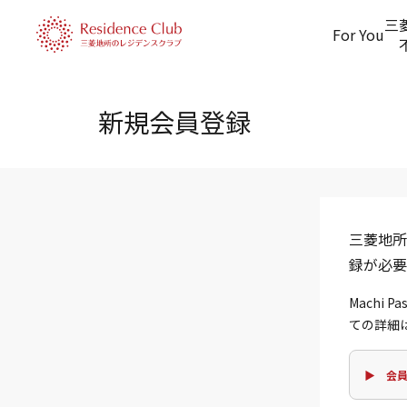
三
For You
新規会員登録
三菱地所
録が必要
Machi
ての詳細
▶ 会