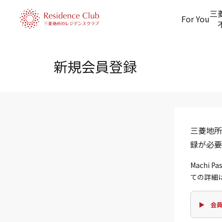
三
For You
新規会員登録
三菱地所
録が必要
Machi
ての詳細
▶ 会