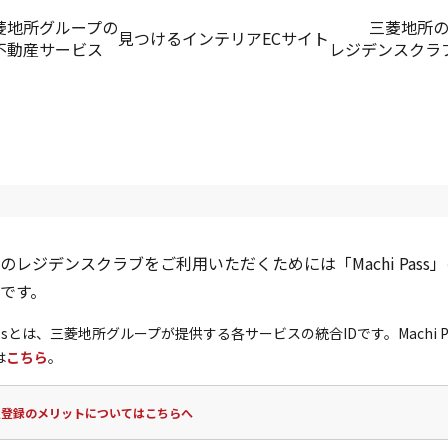
菱地所グループの
三菱地所
見つける
インテリアECサイト
不動産サービス
レジデンスクラ
のレジデンスクラブをご利用いただくためには「Machi Pass
です。
 Passとは、三菱地所グループが提供する各サービスの統合IDです。Machi P
は
こちら
。
員登録のメリットについてはこちらへ