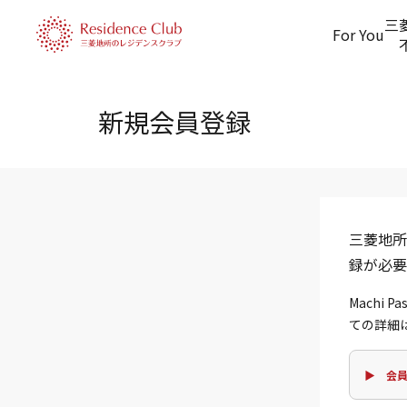
三
For You
新規会員登録
三菱地所
録が必要
Machi
ての詳細
▶ 会