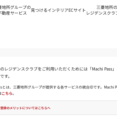
菱地所グループの
三菱地所
見つける
インテリアECサイト
不動産サービス
レジデンスクラ
のレジデンスクラブをご利用いただくためには「Machi Pass
です。
 Passとは、三菱地所グループが提供する各サービスの統合IDです。Machi P
は
こちら
。
員登録のメリットについてはこちらへ