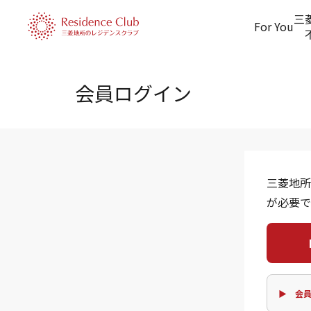
三
For You
会員ログイン
三菱地所
が必要で
▶ 会