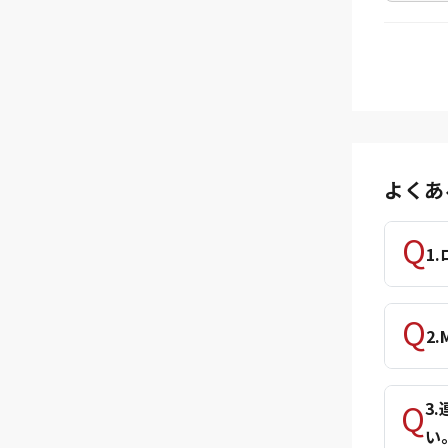
よくあ
1
2
3
い