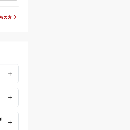
持ちの方
な