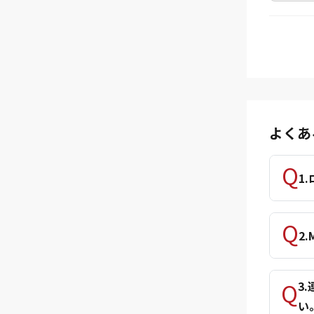
よくあ
1
2
3
い