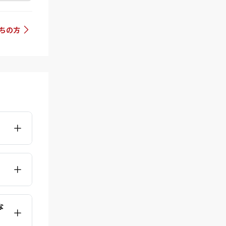
持ちの方
な