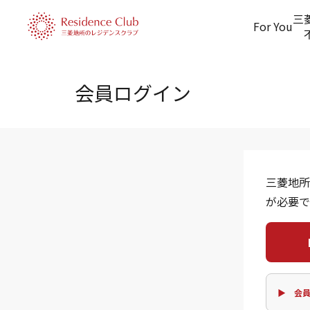
三
For You
会員ログイン
三菱地所
が必要で
▶ 会