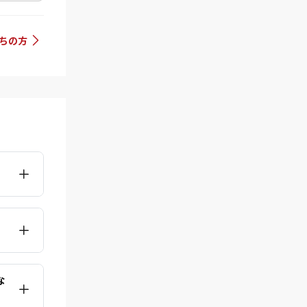
持ちの方
な