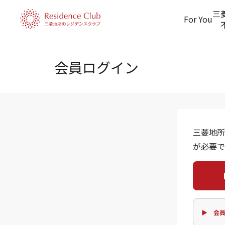
三
For You
会員ログイン
三菱地所
が必要で
▶ 会