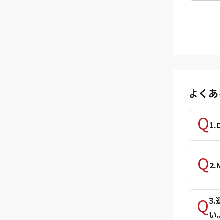
よくあ
1
2
3
い