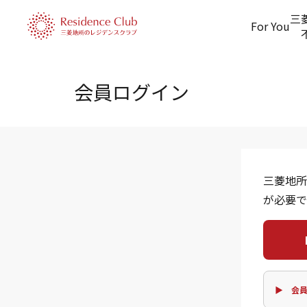
三
For You
会員ログイン
三菱地所
が必要で
▶ 会