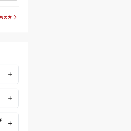
持ちの方
な