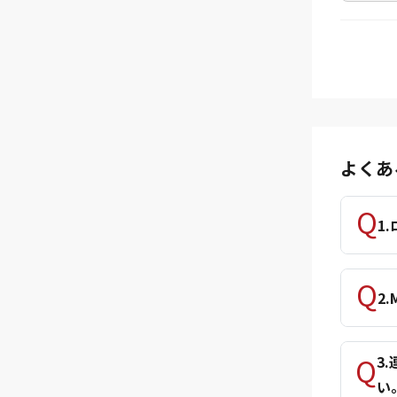
よくあ
1
2
3
い