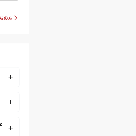
持ちの方
な