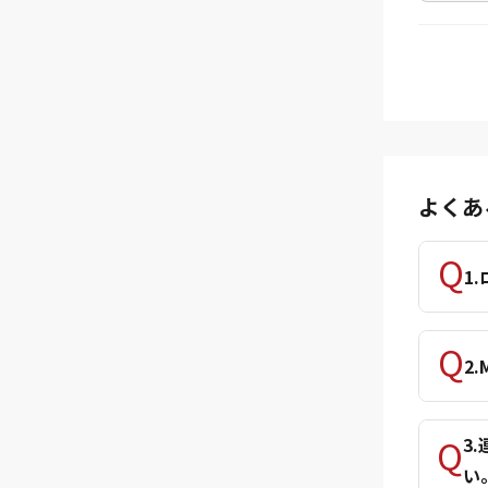
よくあ
1
2
3
い