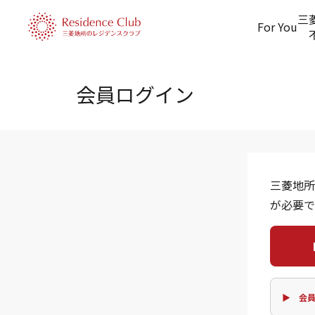
三
For You
会員ログイン
三菱地所
が必要で
▶ 会