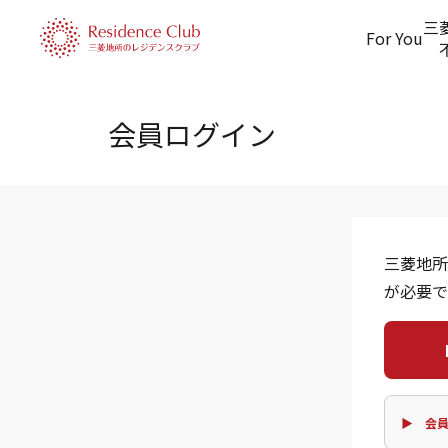
三
For You
会員ログイン
三菱地所
が必要で
▶ 会