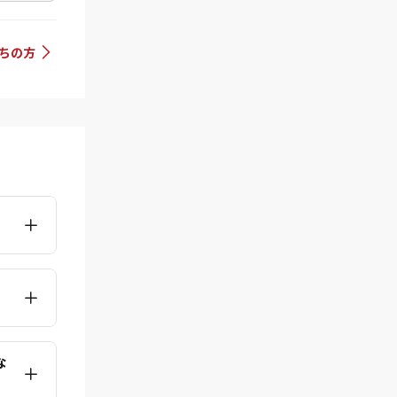
持ちの方
な