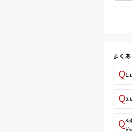
よくあ
1
2
3
い